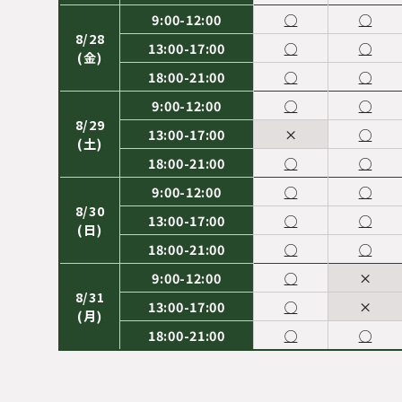
9:00-12:00
9:00-12:00
9:00-12:00
9:00-12:00
9:00-12:00
9:00-12:00
◯
◯
◯
◯
◯
◯
◯
◯
◯
◯
◯
◯
8/28
9/19
1/19
10/19
11/19
12/19
13:00-17:00
13:00-17:00
13:00-17:00
13:00-17:00
13:00-17:00
13:00-17:00
◯
◯
◯
◯
◯
◯
◯
◯
◯
◯
◯
◯
(金)
(土)
(火)
(月)
(木)
(土)
18:00-21:00
18:00-21:00
18:00-21:00
18:00-21:00
18:00-21:00
18:00-21:00
◯
◯
◯
◯
◯
◯
◯
◯
◯
◯
◯
◯
9:00-12:00
9:00-12:00
9:00-12:00
9:00-12:00
9:00-12:00
9:00-12:00
◯
◯
◯
◯
◯
◯
◯
◯
◯
◯
◯
◯
8/29
9/20
1/20
10/20
11/20
12/20
13:00-17:00
13:00-17:00
13:00-17:00
13:00-17:00
13:00-17:00
13:00-17:00
×
◯
◯
◯
◯
◯
◯
◯
◯
◯
◯
◯
(土)
(日)
(水)
(火)
(金)
(日)
18:00-21:00
18:00-21:00
18:00-21:00
18:00-21:00
18:00-21:00
18:00-21:00
◯
◯
◯
◯
◯
◯
◯
◯
◯
◯
◯
◯
9:00-12:00
9:00-12:00
9:00-12:00
9:00-12:00
9:00-12:00
9:00-12:00
◯
◯
◯
◯
◯
◯
◯
◯
◯
◯
◯
◯
8/30
9/21
1/21
10/21
11/21
12/21
13:00-17:00
13:00-17:00
13:00-17:00
13:00-17:00
13:00-17:00
13:00-17:00
◯
◯
◯
◯
◯
◯
◯
◯
◯
◯
◯
◯
(日)
(月)
(木)
(水)
(土)
(月)
18:00-21:00
18:00-21:00
18:00-21:00
18:00-21:00
18:00-21:00
18:00-21:00
◯
◯
◯
◯
◯
◯
◯
◯
◯
◯
◯
◯
9:00-12:00
9:00-12:00
9:00-12:00
9:00-12:00
9:00-12:00
9:00-12:00
◯
◯
◯
◯
◯
◯
×
◯
◯
◯
◯
◯
8/31
9/22
1/22
10/22
11/22
12/22
13:00-17:00
13:00-17:00
13:00-17:00
13:00-17:00
13:00-17:00
13:00-17:00
◯
◯
◯
◯
◯
◯
×
◯
◯
◯
◯
◯
(月)
(火)
(金)
(木)
(日)
(火)
18:00-21:00
18:00-21:00
18:00-21:00
18:00-21:00
18:00-21:00
18:00-21:00
◯
◯
◯
◯
◯
◯
◯
◯
◯
◯
◯
◯
9:00-12:00
9:00-12:00
9:00-12:00
9:00-12:00
9:00-12:00
◯
◯
◯
◯
◯
◯
◯
◯
◯
◯
9/23
1/23
10/23
11/23
12/23
13:00-17:00
13:00-17:00
13:00-17:00
13:00-17:00
13:00-17:00
◯
◯
◯
◯
◯
×
◯
◯
◯
◯
(水)
(土)
(金)
(月)
(水)