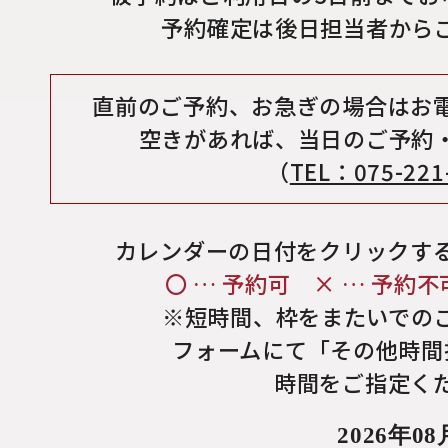
予約確定は後日担当者から
直前のご予約、お急ぎの場合はお
空きがあれば、当日のご予約
（
TEL：075-221
カレンダーの日付をクリックす
〇 … 予約可 × … 予約不
※短時間、枠をまたいでの
フォームにて「その他時間
時間をご指定く
2026年08