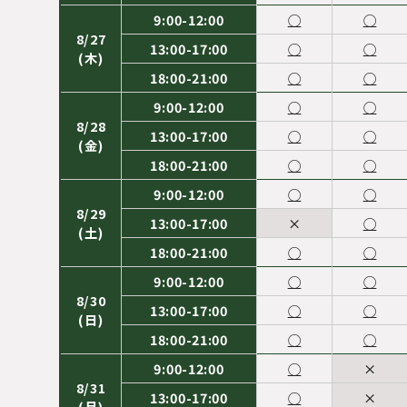
9:00-12:00
9:00-12:00
9:00-12:00
9:00-12:00
9:00-12:00
9:00-12:00
◯
◯
◯
◯
◯
◯
◯
◯
◯
◯
◯
◯
8/27
9/19
1/19
10/19
11/19
12/19
13:00-17:00
13:00-17:00
13:00-17:00
13:00-17:00
13:00-17:00
13:00-17:00
◯
◯
◯
◯
◯
◯
◯
◯
◯
◯
◯
◯
(木)
(土)
(火)
(月)
(木)
(土)
18:00-21:00
18:00-21:00
18:00-21:00
18:00-21:00
18:00-21:00
18:00-21:00
◯
◯
◯
◯
◯
◯
◯
◯
◯
◯
◯
◯
9:00-12:00
9:00-12:00
9:00-12:00
9:00-12:00
9:00-12:00
9:00-12:00
◯
◯
◯
◯
◯
◯
◯
◯
◯
◯
◯
◯
8/28
9/20
1/20
10/20
11/20
12/20
13:00-17:00
13:00-17:00
13:00-17:00
13:00-17:00
13:00-17:00
13:00-17:00
◯
◯
◯
◯
◯
◯
◯
◯
◯
◯
◯
◯
(金)
(日)
(水)
(火)
(金)
(日)
18:00-21:00
18:00-21:00
18:00-21:00
18:00-21:00
18:00-21:00
18:00-21:00
◯
◯
◯
◯
◯
◯
◯
◯
◯
◯
◯
◯
9:00-12:00
9:00-12:00
9:00-12:00
9:00-12:00
9:00-12:00
9:00-12:00
◯
◯
◯
◯
◯
◯
◯
◯
◯
◯
◯
◯
8/29
9/21
1/21
10/21
11/21
12/21
13:00-17:00
13:00-17:00
13:00-17:00
13:00-17:00
13:00-17:00
13:00-17:00
×
◯
◯
◯
◯
◯
◯
◯
◯
◯
◯
◯
(土)
(月)
(木)
(水)
(土)
(月)
18:00-21:00
18:00-21:00
18:00-21:00
18:00-21:00
18:00-21:00
18:00-21:00
◯
◯
◯
◯
◯
◯
◯
◯
◯
◯
◯
◯
9:00-12:00
9:00-12:00
9:00-12:00
9:00-12:00
9:00-12:00
9:00-12:00
◯
◯
◯
◯
◯
◯
◯
◯
◯
◯
◯
◯
8/30
9/22
1/22
10/22
11/22
12/22
13:00-17:00
13:00-17:00
13:00-17:00
13:00-17:00
13:00-17:00
13:00-17:00
◯
◯
◯
◯
◯
◯
◯
◯
◯
◯
◯
◯
(日)
(火)
(金)
(木)
(日)
(火)
18:00-21:00
18:00-21:00
18:00-21:00
18:00-21:00
18:00-21:00
18:00-21:00
◯
◯
◯
◯
◯
◯
◯
◯
◯
◯
◯
◯
9:00-12:00
9:00-12:00
9:00-12:00
9:00-12:00
9:00-12:00
9:00-12:00
◯
◯
◯
◯
◯
◯
×
◯
◯
◯
◯
◯
8/31
9/23
1/23
10/23
11/23
12/23
13:00-17:00
13:00-17:00
13:00-17:00
13:00-17:00
13:00-17:00
13:00-17:00
◯
◯
◯
◯
◯
◯
×
×
◯
◯
◯
◯
(月)
(水)
(土)
(金)
(月)
(水)