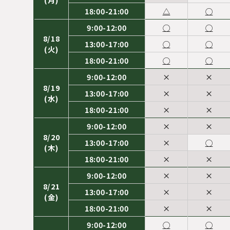
18:00-21:00
18:00-21:00
18:00-21:00
18:00-21:00
18:00-21:00
18:00-21:00
△
◯
◯
◯
◯
◯
◯
◯
◯
◯
◯
◯
9:00-12:00
9:00-12:00
9:00-12:00
9:00-12:00
9:00-12:00
9:00-12:00
◯
◯
◯
◯
◯
◯
◯
◯
◯
◯
◯
◯
8/18
9/10
1/10
10/10
11/10
12/10
13:00-17:00
13:00-17:00
13:00-17:00
13:00-17:00
13:00-17:00
13:00-17:00
◯
◯
◯
◯
◯
◯
◯
◯
◯
◯
◯
◯
(火)
(木)
(日)
(土)
(火)
(木)
18:00-21:00
18:00-21:00
18:00-21:00
18:00-21:00
18:00-21:00
18:00-21:00
◯
◯
◯
◯
◯
◯
◯
◯
◯
◯
◯
◯
9:00-12:00
9:00-12:00
9:00-12:00
9:00-12:00
9:00-12:00
9:00-12:00
×
◯
◯
◯
◯
◯
×
◯
◯
◯
◯
◯
8/19
9/11
1/11
10/11
11/11
12/11
13:00-17:00
13:00-17:00
13:00-17:00
13:00-17:00
13:00-17:00
13:00-17:00
×
△
◯
◯
◯
◯
×
◯
◯
◯
×
◯
(水)
(金)
(月)
(日)
(水)
(金)
18:00-21:00
18:00-21:00
18:00-21:00
18:00-21:00
18:00-21:00
18:00-21:00
×
◯
◯
◯
◯
◯
×
◯
◯
◯
◯
◯
9:00-12:00
9:00-12:00
9:00-12:00
9:00-12:00
9:00-12:00
9:00-12:00
×
◯
◯
◯
×
◯
×
◯
◯
◯
×
◯
8/20
9/12
1/12
10/12
11/12
12/12
13:00-17:00
13:00-17:00
13:00-17:00
13:00-17:00
13:00-17:00
13:00-17:00
×
×
◯
◯
×
◯
◯
◯
◯
◯
◯
◯
(木)
(土)
(火)
(月)
(木)
(土)
18:00-21:00
18:00-21:00
18:00-21:00
18:00-21:00
18:00-21:00
18:00-21:00
×
◯
◯
◯
△
◯
×
◯
◯
◯
◯
◯
9:00-12:00
9:00-12:00
9:00-12:00
9:00-12:00
9:00-12:00
9:00-12:00
×
◯
◯
◯
◯
◯
×
◯
◯
◯
◯
◯
8/21
9/13
1/13
10/13
11/13
12/13
13:00-17:00
13:00-17:00
13:00-17:00
13:00-17:00
13:00-17:00
13:00-17:00
×
◯
◯
◯
◯
◯
×
◯
◯
◯
◯
◯
(金)
(日)
(水)
(火)
(金)
(日)
18:00-21:00
18:00-21:00
18:00-21:00
18:00-21:00
18:00-21:00
18:00-21:00
×
◯
◯
◯
◯
◯
×
◯
◯
◯
◯
◯
9:00-12:00
9:00-12:00
9:00-12:00
9:00-12:00
9:00-12:00
9:00-12:00
◯
◯
◯
×
◯
◯
◯
◯
◯
◯
◯
◯