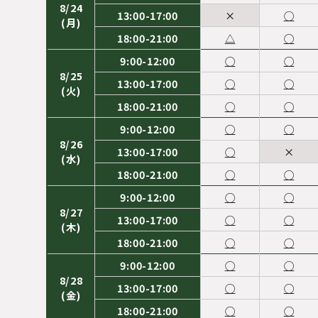
8/24
9/14
1/14
10/14
11/14
12/14
13:00-17:00
13:00-17:00
13:00-17:00
13:00-17:00
13:00-17:00
13:00-17:00
×
◯
◯
×
◯
◯
◯
◯
◯
◯
◯
◯
(月)
(月)
(木)
(水)
(土)
(月)
18:00-21:00
18:00-21:00
18:00-21:00
18:00-21:00
18:00-21:00
18:00-21:00
△
◯
◯
×
◯
◯
◯
◯
◯
◯
◯
◯
9:00-12:00
9:00-12:00
9:00-12:00
9:00-12:00
9:00-12:00
9:00-12:00
◯
◯
◯
×
◯
◯
◯
◯
◯
◯
◯
◯
8/25
9/15
1/15
10/15
11/15
12/15
13:00-17:00
13:00-17:00
13:00-17:00
13:00-17:00
13:00-17:00
13:00-17:00
◯
◯
◯
×
◯
◯
◯
◯
◯
◯
◯
◯
(火)
(火)
(金)
(木)
(日)
(火)
18:00-21:00
18:00-21:00
18:00-21:00
18:00-21:00
18:00-21:00
18:00-21:00
◯
◯
◯
△
◯
◯
◯
◯
◯
◯
◯
◯
9:00-12:00
9:00-12:00
9:00-12:00
9:00-12:00
9:00-12:00
9:00-12:00
◯
◯
◯
◯
◯
◯
◯
◯
◯
◯
◯
◯
8/26
9/16
1/16
10/16
11/16
12/16
13:00-17:00
13:00-17:00
13:00-17:00
13:00-17:00
13:00-17:00
13:00-17:00
◯
◯
◯
△
◯
◯
×
×
◯
◯
◯
◯
(水)
(水)
(土)
(金)
(月)
(水)
18:00-21:00
18:00-21:00
18:00-21:00
18:00-21:00
18:00-21:00
18:00-21:00
◯
◯
◯
△
◯
◯
◯
◯
◯
◯
◯
◯
9:00-12:00
9:00-12:00
9:00-12:00
9:00-12:00
9:00-12:00
9:00-12:00
◯
◯
◯
◯
◯
◯
◯
◯
◯
◯
◯
◯
8/27
9/17
1/17
10/17
11/17
12/17
13:00-17:00
13:00-17:00
13:00-17:00
13:00-17:00
13:00-17:00
13:00-17:00
◯
◯
◯
◯
◯
◯
◯
◯
◯
◯
◯
◯
(木)
(木)
(日)
(土)
(火)
(木)
18:00-21:00
18:00-21:00
18:00-21:00
18:00-21:00
18:00-21:00
18:00-21:00
◯
◯
◯
◯
◯
◯
◯
◯
◯
◯
◯
◯
9:00-12:00
9:00-12:00
9:00-12:00
9:00-12:00
9:00-12:00
9:00-12:00
◯
◯
◯
×
◯
◯
◯
◯
◯
×
◯
◯
8/28
9/18
1/18
10/18
11/18
12/18
13:00-17:00
13:00-17:00
13:00-17:00
13:00-17:00
13:00-17:00
13:00-17:00
◯
◯
◯
×
◯
◯
◯
◯
◯
×
◯
◯
(金)
(金)
(月)
(日)
(水)
(金)
18:00-21:00
18:00-21:00
18:00-21:00
18:00-21:00
18:00-21:00
18:00-21:00
◯
◯
◯
◯
◯
◯
◯
◯
◯
◯
◯
◯