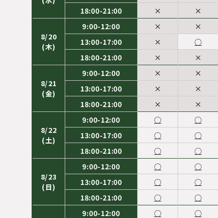
18:00-21:00
18:00-21:00
18:00-21:00
18:00-21:00
18:00-21:00
18:00-21:00
×
◯
◯
◯
◯
◯
×
◯
◯
◯
◯
◯
9:00-12:00
9:00-12:00
9:00-12:00
9:00-12:00
9:00-12:00
9:00-12:00
×
◯
◯
◯
◯
◯
×
◯
◯
◯
◯
◯
8/20
9/10
1/10
10/10
11/10
12/10
13:00-17:00
13:00-17:00
13:00-17:00
13:00-17:00
13:00-17:00
13:00-17:00
×
◯
◯
◯
◯
◯
◯
◯
◯
◯
◯
◯
(木)
(木)
(日)
(土)
(火)
(木)
18:00-21:00
18:00-21:00
18:00-21:00
18:00-21:00
18:00-21:00
18:00-21:00
×
◯
◯
◯
◯
◯
×
◯
◯
◯
◯
◯
9:00-12:00
9:00-12:00
9:00-12:00
9:00-12:00
9:00-12:00
9:00-12:00
×
◯
◯
◯
◯
◯
×
◯
◯
◯
◯
◯
8/21
9/11
1/11
10/11
11/11
12/11
13:00-17:00
13:00-17:00
13:00-17:00
13:00-17:00
13:00-17:00
13:00-17:00
×
△
◯
◯
◯
◯
×
◯
◯
◯
×
◯
(金)
(金)
(月)
(日)
(水)
(金)
18:00-21:00
18:00-21:00
18:00-21:00
18:00-21:00
18:00-21:00
18:00-21:00
×
◯
◯
◯
◯
◯
×
◯
◯
◯
◯
◯
9:00-12:00
9:00-12:00
9:00-12:00
9:00-12:00
9:00-12:00
9:00-12:00
◯
◯
◯
◯
×
◯
◯
◯
◯
◯
×
◯
8/22
9/12
1/12
10/12
11/12
12/12
13:00-17:00
13:00-17:00
13:00-17:00
13:00-17:00
13:00-17:00
13:00-17:00
◯
×
◯
◯
×
◯
◯
◯
◯
◯
◯
◯
(土)
(土)
(火)
(月)
(木)
(土)
18:00-21:00
18:00-21:00
18:00-21:00
18:00-21:00
18:00-21:00
18:00-21:00
◯
◯
◯
◯
△
◯
◯
◯
◯
◯
◯
◯
9:00-12:00
9:00-12:00
9:00-12:00
9:00-12:00
9:00-12:00
9:00-12:00
◯
◯
◯
◯
◯
◯
◯
◯
◯
◯
◯
◯
8/23
9/13
1/13
10/13
11/13
12/13
13:00-17:00
13:00-17:00
13:00-17:00
13:00-17:00
13:00-17:00
13:00-17:00
◯
◯
◯
◯
◯
◯
◯
◯
◯
◯
◯
◯
(日)
(日)
(水)
(火)
(金)
(日)
18:00-21:00
18:00-21:00
18:00-21:00
18:00-21:00
18:00-21:00
18:00-21:00
◯
◯
◯
◯
◯
◯
◯
◯
◯
◯
◯
◯
9:00-12:00
9:00-12:00
9:00-12:00
9:00-12:00
9:00-12:00
9:00-12:00
◯
◯
◯
×
◯
◯
◯
◯
◯
◯
◯
◯