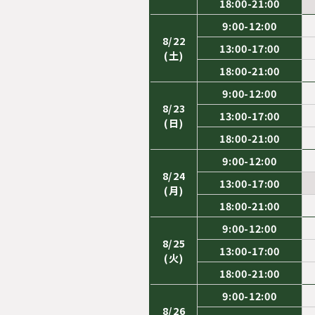
18:00-21:00
18:00-21:00
18:00-21:00
18:00-21:00
18:00-21:00
18:00-21:00
9:00-12:00
9:00-12:00
9:00-12:00
9:00-12:00
9:00-12:00
9:00-12:00
8/22
9/11
1/11
10/11
11/11
12/11
13:00-17:00
13:00-17:00
13:00-17:00
13:00-17:00
13:00-17:00
13:00-17:00
(土)
(金)
(月)
(日)
(水)
(金)
18:00-21:00
18:00-21:00
18:00-21:00
18:00-21:00
18:00-21:00
18:00-21:00
9:00-12:00
9:00-12:00
9:00-12:00
9:00-12:00
9:00-12:00
9:00-12:00
8/23
9/12
1/12
10/12
11/12
12/12
13:00-17:00
13:00-17:00
13:00-17:00
13:00-17:00
13:00-17:00
13:00-17:00
(日)
(土)
(火)
(月)
(木)
(土)
18:00-21:00
18:00-21:00
18:00-21:00
18:00-21:00
18:00-21:00
18:00-21:00
9:00-12:00
9:00-12:00
9:00-12:00
9:00-12:00
9:00-12:00
9:00-12:00
8/24
9/13
1/13
10/13
11/13
12/13
13:00-17:00
13:00-17:00
13:00-17:00
13:00-17:00
13:00-17:00
13:00-17:00
(月)
(日)
(水)
(火)
(金)
(日)
18:00-21:00
18:00-21:00
18:00-21:00
18:00-21:00
18:00-21:00
18:00-21:00
9:00-12:00
9:00-12:00
9:00-12:00
9:00-12:00
9:00-12:00
9:00-12:00
8/25
9/14
1/14
10/14
11/14
12/14
13:00-17:00
13:00-17:00
13:00-17:00
13:00-17:00
13:00-17:00
13:00-17:00
(火)
(月)
(木)
(水)
(土)
(月)
18:00-21:00
18:00-21:00
18:00-21:00
18:00-21:00
18:00-21:00
18:00-21:00
9:00-12:00
9:00-12:00
9:00-12:00
9:00-12:00
9:00-12:00
9:00-12:00
8/26
9/15
1/15
10/15
11/15
12/15