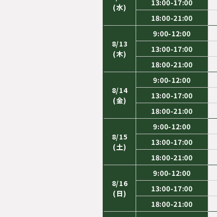
13:00-17:00
13:00-17:00
13:00-17:00
13:00-17:00
13:00-17:00
13:00-17:00
(水)
(火)
(金)
(木)
(日)
(火)
18:00-21:00
18:00-21:00
18:00-21:00
18:00-21:00
18:00-21:00
18:00-21:00
9:00-12:00
9:00-12:00
9:00-12:00
9:00-12:00
9:00-12:00
9:00-12:00
8/13
9/2
1/2
10/2
11/2
12/2
13:00-17:00
13:00-17:00
13:00-17:00
13:00-17:00
13:00-17:00
13:00-17:00
(木)
(水)
(土)
(金)
(月)
(水)
18:00-21:00
18:00-21:00
18:00-21:00
18:00-21:00
18:00-21:00
18:00-21:00
9:00-12:00
9:00-12:00
9:00-12:00
9:00-12:00
9:00-12:00
9:00-12:00
8/14
9/3
1/3
10/3
11/3
12/3
13:00-17:00
13:00-17:00
13:00-17:00
13:00-17:00
13:00-17:00
13:00-17:00
(金)
(木)
(日)
(土)
(火)
(木)
18:00-21:00
18:00-21:00
18:00-21:00
18:00-21:00
18:00-21:00
18:00-21:00
9:00-12:00
9:00-12:00
9:00-12:00
9:00-12:00
9:00-12:00
9:00-12:00
8/15
9/4
1/4
10/4
11/4
12/4
13:00-17:00
13:00-17:00
13:00-17:00
13:00-17:00
13:00-17:00
13:00-17:00
(土)
(金)
(月)
(日)
(水)
(金)
18:00-21:00
18:00-21:00
18:00-21:00
18:00-21:00
18:00-21:00
18:00-21:00
9:00-12:00
9:00-12:00
9:00-12:00
9:00-12:00
9:00-12:00
9:00-12:00
8/16
9/5
1/5
10/5
11/5
12/5
13:00-17:00
13:00-17:00
13:00-17:00
13:00-17:00
13:00-17:00
13:00-17:00
(日)
(土)
(火)
(月)
(木)
(土)
18:00-21:00
18:00-21:00
18:00-21:00
18:00-21:00
18:00-21:00
18:00-21:00