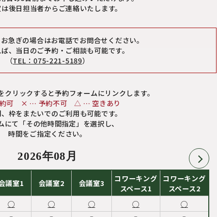
定は後日担当者からご連絡いたします。
、お急ぎの場合はお電話でお問合せください。
れば、当日のご予約・ご相談も可能です。
（
TEL：075-221-5189
）
をクリックすると
予約フォームにリンクします。
予約可 × … 予約不可 △ … 空きあり
間、枠をまたいでのご利用も可能です。
ムにて「その他時間指定」を選択し、
時間をご指定ください。
2026年08月
コワーキング
コワーキング
コワーキング
コワーキング
コワーキング
コワーキング
コワーキング
コワーキング
コワーキング
コワーキング
コワーキング
コワーキング
会議室1
会議室1
会議室1
会議室1
会議室1
会議室1
会議室2
会議室2
会議室2
会議室2
会議室2
会議室2
会議室3
会議室3
会議室3
会議室3
会議室3
会議室3
スペース1
スペース1
スペース1
スペース1
スペース1
スペース1
スペース2
スペース2
スペース2
スペース2
スペース2
スペース2
◯
◯
◯
◯
◯
◯
◯
◯
◯
◯
◯
◯
◯
◯
◯
◯
◯
◯
◯
◯
◯
◯
◯
◯
◯
◯
◯
◯
◯
◯