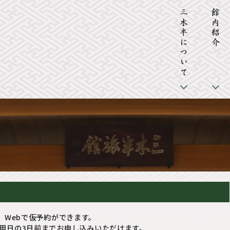
Webで仮予約ができます。
用日の3日前までお申し込みいただけます。