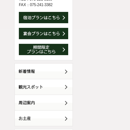
FAX：075-241-3382