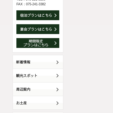
FAX：075-241-3382