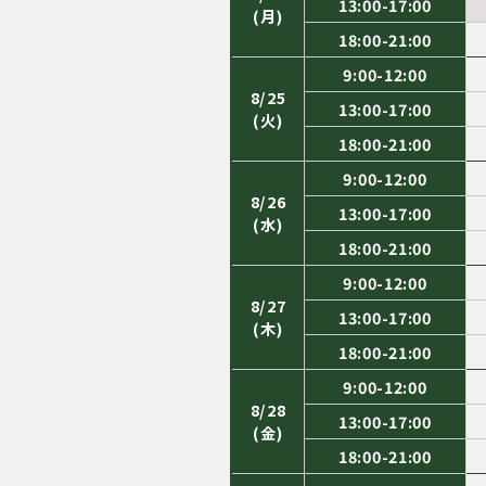
13:00-17:00
13:00-17:00
13:00-17:00
13:00-17:00
13:00-17:00
13:00-17:00
(月)
(火)
(金)
(木)
(日)
(火)
18:00-21:00
18:00-21:00
18:00-21:00
18:00-21:00
18:00-21:00
18:00-21:00
9:00-12:00
9:00-12:00
9:00-12:00
9:00-12:00
9:00-12:00
9:00-12:00
8/25
9/16
1/16
10/16
11/16
12/16
13:00-17:00
13:00-17:00
13:00-17:00
13:00-17:00
13:00-17:00
13:00-17:00
(火)
(水)
(土)
(金)
(月)
(水)
18:00-21:00
18:00-21:00
18:00-21:00
18:00-21:00
18:00-21:00
18:00-21:00
9:00-12:00
9:00-12:00
9:00-12:00
9:00-12:00
9:00-12:00
9:00-12:00
8/26
9/17
1/17
10/17
11/17
12/17
13:00-17:00
13:00-17:00
13:00-17:00
13:00-17:00
13:00-17:00
13:00-17:00
(水)
(木)
(日)
(土)
(火)
(木)
18:00-21:00
18:00-21:00
18:00-21:00
18:00-21:00
18:00-21:00
18:00-21:00
9:00-12:00
9:00-12:00
9:00-12:00
9:00-12:00
9:00-12:00
9:00-12:00
8/27
9/18
1/18
10/18
11/18
12/18
13:00-17:00
13:00-17:00
13:00-17:00
13:00-17:00
13:00-17:00
13:00-17:00
(木)
(金)
(月)
(日)
(水)
(金)
18:00-21:00
18:00-21:00
18:00-21:00
18:00-21:00
18:00-21:00
18:00-21:00
9:00-12:00
9:00-12:00
9:00-12:00
9:00-12:00
9:00-12:00
9:00-12:00
8/28
9/19
1/19
10/19
11/19
12/19
13:00-17:00
13:00-17:00
13:00-17:00
13:00-17:00
13:00-17:00
13:00-17:00
(金)
(土)
(火)
(月)
(木)
(土)
18:00-21:00
18:00-21:00
18:00-21:00
18:00-21:00
18:00-21:00
18:00-21:00