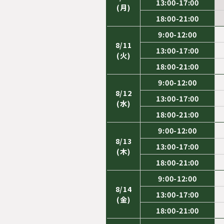
13:00-17:00
13:00-17:00
13:00-17:00
13:00-17:00
13:00-17:00
13:00-17:00
(月)
(火)
(金)
(木)
(日)
(火)
18:00-21:00
18:00-21:00
18:00-21:00
18:00-21:00
18:00-21:00
18:00-21:00
9:00-12:00
9:00-12:00
9:00-12:00
9:00-12:00
9:00-12:00
9:00-12:00
8/11
9/2
1/2
10/2
11/2
12/2
13:00-17:00
13:00-17:00
13:00-17:00
13:00-17:00
13:00-17:00
13:00-17:00
(火)
(水)
(土)
(金)
(月)
(水)
18:00-21:00
18:00-21:00
18:00-21:00
18:00-21:00
18:00-21:00
18:00-21:00
9:00-12:00
9:00-12:00
9:00-12:00
9:00-12:00
9:00-12:00
9:00-12:00
8/12
9/3
1/3
10/3
11/3
12/3
13:00-17:00
13:00-17:00
13:00-17:00
13:00-17:00
13:00-17:00
13:00-17:00
(水)
(木)
(日)
(土)
(火)
(木)
18:00-21:00
18:00-21:00
18:00-21:00
18:00-21:00
18:00-21:00
18:00-21:00
9:00-12:00
9:00-12:00
9:00-12:00
9:00-12:00
9:00-12:00
9:00-12:00
8/13
9/4
1/4
10/4
11/4
12/4
13:00-17:00
13:00-17:00
13:00-17:00
13:00-17:00
13:00-17:00
13:00-17:00
(木)
(金)
(月)
(日)
(水)
(金)
18:00-21:00
18:00-21:00
18:00-21:00
18:00-21:00
18:00-21:00
18:00-21:00
9:00-12:00
9:00-12:00
9:00-12:00
9:00-12:00
9:00-12:00
9:00-12:00
8/14
9/5
1/5
10/5
11/5
12/5
13:00-17:00
13:00-17:00
13:00-17:00
13:00-17:00
13:00-17:00
13:00-17:00
(金)
(土)
(火)
(月)
(木)
(土)
18:00-21:00
18:00-21:00
18:00-21:00
18:00-21:00
18:00-21:00
18:00-21:00