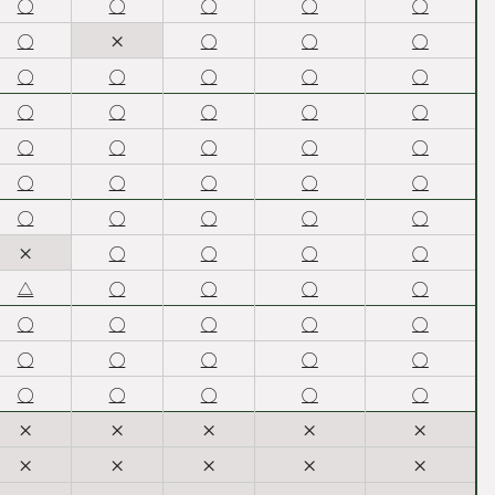
◯
◯
◯
◯
◯
◯
◯
◯
◯
◯
◯
◯
◯
◯
◯
◯
◯
◯
◯
◯
◯
◯
◯
◯
◯
◯
◯
◯
◯
◯
◯
◯
◯
◯
◯
◯
×
◯
◯
◯
◯
◯
◯
◯
◯
◯
◯
◯
◯
◯
◯
◯
◯
◯
◯
◯
◯
◯
◯
◯
◯
◯
◯
◯
◯
◯
◯
◯
◯
◯
◯
◯
◯
◯
◯
◯
◯
◯
◯
◯
◯
◯
◯
◯
◯
◯
◯
◯
◯
◯
◯
◯
◯
◯
◯
◯
◯
◯
◯
◯
◯
◯
◯
◯
◯
◯
◯
◯
◯
◯
◯
◯
◯
◯
◯
◯
◯
◯
◯
◯
◯
◯
◯
◯
◯
◯
◯
◯
◯
◯
◯
◯
◯
◯
◯
◯
◯
◯
◯
◯
◯
◯
◯
◯
◯
◯
◯
◯
◯
◯
◯
◯
◯
◯
◯
◯
◯
◯
◯
◯
◯
◯
◯
◯
◯
◯
◯
◯
◯
◯
◯
◯
◯
◯
◯
◯
◯
◯
◯
◯
◯
◯
◯
◯
◯
◯
◯
◯
◯
◯
◯
◯
◯
◯
◯
◯
◯
◯
◯
◯
◯
◯
◯
◯
◯
◯
◯
◯
◯
◯
×
◯
◯
◯
◯
◯
◯
◯
◯
◯
◯
◯
◯
◯
◯
◯
◯
◯
◯
◯
◯
◯
◯
◯
◯
◯
◯
◯
◯
◯
△
◯
◯
◯
◯
◯
◯
◯
◯
◯
◯
◯
◯
◯
◯
◯
◯
◯
◯
◯
◯
◯
◯
◯
◯
◯
◯
◯
◯
◯
◯
×
◯
◯
◯
◯
◯
◯
◯
◯
◯
◯
◯
◯
◯
◯
◯
◯
◯
◯
◯
◯
◯
◯
◯
◯
◯
◯
◯
◯
◯
×
◯
◯
◯
◯
◯
×
◯
◯
◯
◯
◯
◯
◯
◯
◯
◯
◯
◯
◯
◯
◯
◯
◯
◯
◯
◯
◯
◯
◯
◯
◯
◯
◯
◯
◯
◯
◯
◯
◯
◯
◯
◯
◯
◯
◯
◯
◯
◯
◯
◯
◯
◯
◯
◯
◯
◯
◯
◯
×
◯
◯
◯
◯
◯
×
◯
◯
◯
◯
◯
×
◯
◯
◯
◯
◯
×
◯
◯
◯
◯
◯
×
◯
◯
◯
◯
◯
×
◯
◯
◯
◯
◯
×
◯
◯
◯
◯
◯
×
◯
◯
◯
◯
◯
×
◯
◯
◯
◯
◯
×
◯
◯
◯
◯
◯