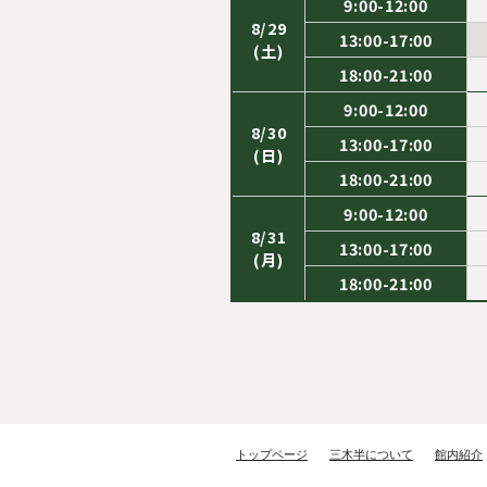
9:00-12:00
9:00-12:00
9:00-12:00
9:00-12:00
9:00-12:00
9:00-12:00
8/29
9/20
1/20
10/20
11/20
12/20
13:00-17:00
13:00-17:00
13:00-17:00
13:00-17:00
13:00-17:00
13:00-17:00
(土)
(日)
(水)
(火)
(金)
(日)
18:00-21:00
18:00-21:00
18:00-21:00
18:00-21:00
18:00-21:00
18:00-21:00
9:00-12:00
9:00-12:00
9:00-12:00
9:00-12:00
9:00-12:00
9:00-12:00
8/30
9/21
1/21
10/21
11/21
12/21
13:00-17:00
13:00-17:00
13:00-17:00
13:00-17:00
13:00-17:00
13:00-17:00
(日)
(月)
(木)
(水)
(土)
(月)
18:00-21:00
18:00-21:00
18:00-21:00
18:00-21:00
18:00-21:00
18:00-21:00
9:00-12:00
9:00-12:00
9:00-12:00
9:00-12:00
9:00-12:00
9:00-12:00
8/31
9/22
1/22
10/22
11/22
12/22
13:00-17:00
13:00-17:00
13:00-17:00
13:00-17:00
13:00-17:00
13:00-17:00
(月)
(火)
(金)
(木)
(日)
(火)
18:00-21:00
18:00-21:00
18:00-21:00
18:00-21:00
18:00-21:00
18:00-21:00
9:00-12:00
9:00-12:00
9:00-12:00
9:00-12:00
9:00-12:00
9/23
1/23
10/23
11/23
12/23
13:00-17:00
13:00-17:00
13:00-17:00
13:00-17:00
13:00-17:00
(水)
(土)
(金)
(月)
(水)
18:00-21:00
18:00-21:00
18:00-21:00
18:00-21:00
18:00-21:00
9:00-12:00
9:00-12:00
9:00-12:00
9:00-12:00
9:00-12:00
9/24
1/24
10/24
11/24
12/24
13:00-17:00
13:00-17:00
13:00-17:00
13:00-17:00
13:00-17:00
トップページ
三木半について
館内紹介
(木)
(日)
(土)
(火)
(木)