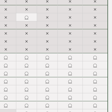
×
◯
◯
◯
◯
◯
×
◯
◯
◯
◯
◯
×
◯
◯
◯
◯
◯
×
◯
◯
◯
◯
◯
×
◯
◯
◯
◯
◯
×
◯
◯
◯
◯
◯
×
◯
◯
◯
◯
◯
×
◯
◯
◯
◯
◯
×
◯
◯
◯
◯
◯
×
◯
◯
◯
◯
◯
×
△
◯
◯
◯
◯
◯
◯
◯
◯
×
◯
×
◯
×
◯
◯
◯
×
◯
◯
◯
×
◯
×
◯
◯
◯
×
◯
×
◯
◯
◯
◯
◯
×
◯
◯
◯
◯
◯
×
◯
◯
◯
◯
◯
×
◯
◯
◯
◯
◯
×
◯
◯
◯
◯
◯
×
◯
◯
◯
×
◯
×
◯
◯
◯
×
◯
×
◯
◯
◯
◯
◯
×
◯
◯
◯
×
◯
×
◯
◯
◯
×
◯
×
×
◯
◯
×
◯
×
◯
◯
◯
◯
◯
×
◯
◯
◯
×
◯
×
◯
◯
◯
◯
◯
×
◯
◯
◯
◯
◯
×
◯
◯
◯
△
◯
×
◯
◯
◯
◯
◯
×
◯
◯
◯
×
◯
×
◯
◯
◯
◯
◯
×
◯
◯
◯
◯
◯
◯
◯
◯
◯
◯
◯
◯
◯
◯
◯
◯
◯
◯
◯
◯
◯
◯
◯
◯
◯
◯
◯
◯
◯
◯
◯
◯
◯
◯
◯
◯
◯
◯
◯
◯
◯
◯
◯
◯
◯
◯
◯
◯
◯
◯
◯
◯
◯
◯
◯
◯
◯
◯
◯
◯
◯
◯
◯
◯
◯
◯
◯
◯
◯
◯
◯
◯
◯
◯
◯
◯
◯
◯
◯
◯
◯
◯
◯
◯
◯
◯
◯
◯
◯
◯
◯
◯
◯
◯
◯
◯
◯
◯
×
◯
◯
◯
◯
◯
◯
◯
◯
◯
◯
◯
◯
◯
◯
◯
◯
◯
◯
◯
◯
◯
◯
◯
◯
◯
◯
◯
◯
◯
×
◯
◯
◯
◯
◯
◯
◯
◯
◯
◯
◯
◯
◯
◯
◯
◯
◯
◯
◯
◯
◯
◯
◯
◯
◯
◯
◯
◯
◯
×
◯
◯
◯
◯
◯
◯
◯
◯
◯
◯
◯
◯
◯
◯
◯
◯
◯
◯
◯
◯
◯
◯
◯
◯
◯
◯
◯
◯
◯
×
◯
◯
◯
◯
◯
◯
◯
◯
◯
◯
◯
◯
◯
◯
◯
◯
◯
◯
◯
◯
◯
◯
◯
◯
◯
◯