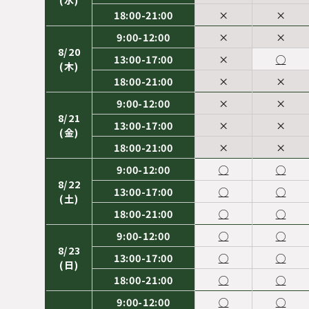
18:00-21:00
18:00-21:00
18:00-21:00
18:00-21:00
18:00-21:00
18:00-21:00
×
◯
◯
◯
◯
◯
×
◯
◯
◯
◯
◯
9:00-12:00
9:00-12:00
9:00-12:00
9:00-12:00
9:00-12:00
9:00-12:00
×
◯
◯
◯
◯
◯
×
◯
◯
◯
◯
◯
8/20
9/10
1/10
10/10
11/10
12/10
13:00-17:00
13:00-17:00
13:00-17:00
13:00-17:00
13:00-17:00
13:00-17:00
×
◯
◯
◯
◯
◯
◯
◯
◯
◯
◯
◯
(木)
(木)
(日)
(土)
(火)
(木)
18:00-21:00
18:00-21:00
18:00-21:00
18:00-21:00
18:00-21:00
18:00-21:00
×
◯
◯
◯
◯
◯
×
◯
◯
◯
◯
◯
9:00-12:00
9:00-12:00
9:00-12:00
9:00-12:00
9:00-12:00
9:00-12:00
×
◯
◯
◯
◯
◯
×
◯
◯
◯
◯
◯
8/21
9/11
1/11
10/11
11/11
12/11
13:00-17:00
13:00-17:00
13:00-17:00
13:00-17:00
13:00-17:00
13:00-17:00
×
△
◯
◯
◯
◯
×
◯
◯
◯
×
◯
(金)
(金)
(月)
(日)
(水)
(金)
18:00-21:00
18:00-21:00
18:00-21:00
18:00-21:00
18:00-21:00
18:00-21:00
×
◯
◯
◯
◯
◯
×
◯
◯
◯
◯
◯
9:00-12:00
9:00-12:00
9:00-12:00
9:00-12:00
9:00-12:00
9:00-12:00
◯
◯
◯
◯
×
◯
◯
◯
◯
◯
×
◯
8/22
9/12
1/12
10/12
11/12
12/12
13:00-17:00
13:00-17:00
13:00-17:00
13:00-17:00
13:00-17:00
13:00-17:00
◯
×
◯
◯
×
◯
◯
◯
◯
◯
◯
◯
(土)
(土)
(火)
(月)
(木)
(土)
18:00-21:00
18:00-21:00
18:00-21:00
18:00-21:00
18:00-21:00
18:00-21:00
◯
◯
◯
◯
△
◯
◯
◯
◯
◯
◯
◯
9:00-12:00
9:00-12:00
9:00-12:00
9:00-12:00
9:00-12:00
9:00-12:00
◯
◯
◯
◯
◯
◯
◯
◯
◯
◯
◯
◯
8/23
9/13
1/13
10/13
11/13
12/13
13:00-17:00
13:00-17:00
13:00-17:00
13:00-17:00
13:00-17:00
13:00-17:00
◯
◯
◯
◯
◯
◯
◯
◯
◯
◯
◯
◯
(日)
(日)
(水)
(火)
(金)
(日)
18:00-21:00
18:00-21:00
18:00-21:00
18:00-21:00
18:00-21:00
18:00-21:00
◯
◯
◯
◯
◯
◯
◯
◯
◯
◯
◯
◯
9:00-12:00
9:00-12:00
9:00-12:00
9:00-12:00
9:00-12:00
9:00-12:00
◯
◯
◯
×
◯
◯
◯
◯
◯
◯
◯
◯