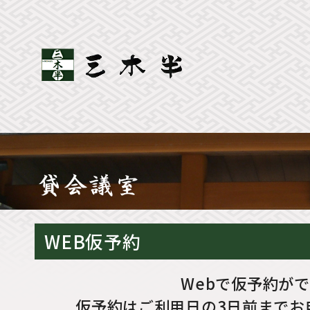
WEB仮予約
Webで仮予約が
仮予約はご利用日の3日前までお