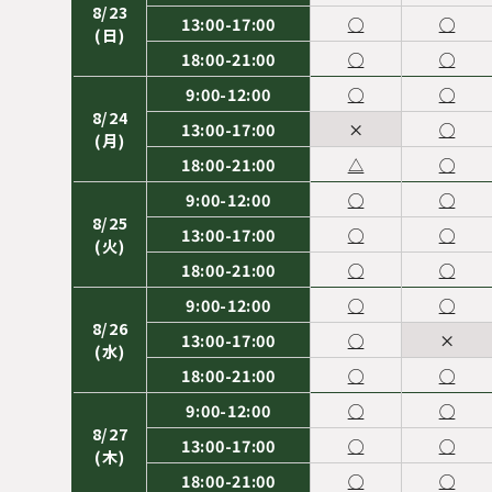
8/23
9/14
1/14
10/14
11/14
12/14
13:00-17:00
13:00-17:00
13:00-17:00
13:00-17:00
13:00-17:00
13:00-17:00
◯
◯
◯
×
◯
◯
◯
◯
◯
◯
◯
◯
(日)
(月)
(木)
(水)
(土)
(月)
18:00-21:00
18:00-21:00
18:00-21:00
18:00-21:00
18:00-21:00
18:00-21:00
◯
◯
◯
×
◯
◯
◯
◯
◯
◯
◯
◯
9:00-12:00
9:00-12:00
9:00-12:00
9:00-12:00
9:00-12:00
9:00-12:00
◯
◯
◯
×
◯
◯
◯
◯
◯
◯
◯
◯
8/24
9/15
1/15
10/15
11/15
12/15
13:00-17:00
13:00-17:00
13:00-17:00
13:00-17:00
13:00-17:00
13:00-17:00
×
◯
◯
×
◯
◯
◯
◯
◯
◯
◯
◯
(月)
(火)
(金)
(木)
(日)
(火)
18:00-21:00
18:00-21:00
18:00-21:00
18:00-21:00
18:00-21:00
18:00-21:00
△
◯
◯
△
◯
◯
◯
◯
◯
◯
◯
◯
9:00-12:00
9:00-12:00
9:00-12:00
9:00-12:00
9:00-12:00
9:00-12:00
◯
◯
◯
◯
◯
◯
◯
◯
◯
◯
◯
◯
8/25
9/16
1/16
10/16
11/16
12/16
13:00-17:00
13:00-17:00
13:00-17:00
13:00-17:00
13:00-17:00
13:00-17:00
◯
◯
◯
△
◯
◯
◯
×
◯
◯
◯
◯
(火)
(水)
(土)
(金)
(月)
(水)
18:00-21:00
18:00-21:00
18:00-21:00
18:00-21:00
18:00-21:00
18:00-21:00
◯
◯
◯
△
◯
◯
◯
◯
◯
◯
◯
◯
9:00-12:00
9:00-12:00
9:00-12:00
9:00-12:00
9:00-12:00
9:00-12:00
◯
◯
◯
◯
◯
◯
◯
◯
◯
◯
◯
◯
8/26
9/17
1/17
10/17
11/17
12/17
13:00-17:00
13:00-17:00
13:00-17:00
13:00-17:00
13:00-17:00
13:00-17:00
◯
◯
◯
◯
◯
◯
×
◯
◯
◯
◯
◯
(水)
(木)
(日)
(土)
(火)
(木)
18:00-21:00
18:00-21:00
18:00-21:00
18:00-21:00
18:00-21:00
18:00-21:00
◯
◯
◯
◯
◯
◯
◯
◯
◯
◯
◯
◯
9:00-12:00
9:00-12:00
9:00-12:00
9:00-12:00
9:00-12:00
9:00-12:00
◯
◯
◯
×
◯
◯
◯
◯
◯
×
◯
◯
8/27
9/18
1/18
10/18
11/18
12/18
13:00-17:00
13:00-17:00
13:00-17:00
13:00-17:00
13:00-17:00
13:00-17:00
◯
◯
◯
×
◯
◯
◯
◯
◯
×
◯
◯
(木)
(金)
(月)
(日)
(水)
(金)
18:00-21:00
18:00-21:00
18:00-21:00
18:00-21:00
18:00-21:00
18:00-21:00
◯
◯
◯
◯
◯
◯
◯
◯
◯
◯
◯
◯