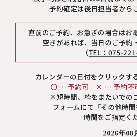
予約確定は後日担当者から
直前のご予約、お急ぎの場合はお
空きがあれば、当日のご予約
（
TEL：075-221
カレンダーの日付をクリックす
〇 … 予約可 × … 予約不
※短時間、枠をまたいでの
フォームにて「その他時間
時間をご指定く
2026年08