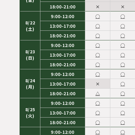
18:00-21:00
18:00-21:00
18:00-21:00
18:00-21:00
18:00-21:00
18:00-21:00
×
◯
◯
◯
◯
◯
×
◯
◯
◯
◯
◯
9:00-12:00
9:00-12:00
9:00-12:00
9:00-12:00
9:00-12:00
9:00-12:00
◯
◯
◯
◯
◯
◯
◯
◯
◯
◯
◯
◯
8/22
9/10
1/10
10/10
11/10
12/10
13:00-17:00
13:00-17:00
13:00-17:00
13:00-17:00
13:00-17:00
13:00-17:00
◯
◯
◯
◯
◯
◯
◯
◯
◯
◯
◯
◯
(土)
(木)
(日)
(土)
(火)
(木)
18:00-21:00
18:00-21:00
18:00-21:00
18:00-21:00
18:00-21:00
18:00-21:00
◯
◯
◯
◯
◯
◯
◯
◯
◯
◯
◯
◯
9:00-12:00
9:00-12:00
9:00-12:00
9:00-12:00
9:00-12:00
9:00-12:00
◯
◯
◯
◯
◯
◯
◯
◯
◯
◯
◯
◯
8/23
9/11
1/11
10/11
11/11
12/11
13:00-17:00
13:00-17:00
13:00-17:00
13:00-17:00
13:00-17:00
13:00-17:00
◯
△
◯
◯
◯
◯
◯
◯
◯
◯
×
◯
(日)
(金)
(月)
(日)
(水)
(金)
18:00-21:00
18:00-21:00
18:00-21:00
18:00-21:00
18:00-21:00
18:00-21:00
◯
◯
◯
◯
◯
◯
◯
◯
◯
◯
◯
◯
9:00-12:00
9:00-12:00
9:00-12:00
9:00-12:00
9:00-12:00
9:00-12:00
◯
◯
◯
◯
×
◯
◯
◯
◯
◯
×
◯
8/24
9/12
1/12
10/12
11/12
12/12
13:00-17:00
13:00-17:00
13:00-17:00
13:00-17:00
13:00-17:00
13:00-17:00
×
×
◯
◯
×
◯
◯
◯
◯
◯
◯
◯
(月)
(土)
(火)
(月)
(木)
(土)
18:00-21:00
18:00-21:00
18:00-21:00
18:00-21:00
18:00-21:00
18:00-21:00
△
◯
◯
◯
△
◯
◯
◯
◯
◯
◯
◯
9:00-12:00
9:00-12:00
9:00-12:00
9:00-12:00
9:00-12:00
9:00-12:00
◯
◯
◯
◯
◯
◯
◯
◯
◯
◯
◯
◯
8/25
9/13
1/13
10/13
11/13
12/13
13:00-17:00
13:00-17:00
13:00-17:00
13:00-17:00
13:00-17:00
13:00-17:00
◯
◯
◯
◯
◯
◯
◯
◯
◯
◯
◯
◯
(火)
(日)
(水)
(火)
(金)
(日)
18:00-21:00
18:00-21:00
18:00-21:00
18:00-21:00
18:00-21:00
18:00-21:00
◯
◯
◯
◯
◯
◯
◯
◯
◯
◯
◯
◯
9:00-12:00
9:00-12:00
9:00-12:00
9:00-12:00
9:00-12:00
9:00-12:00
◯
◯
◯
×
◯
◯
◯
◯
◯
◯
◯
◯