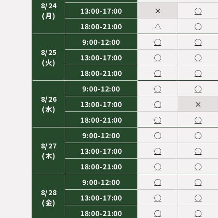
8/24
9/14
1/14
10/14
11/14
12/14
13:00-17:00
13:00-17:00
13:00-17:00
13:00-17:00
13:00-17:00
13:00-17:00
×
◯
◯
×
◯
◯
◯
◯
◯
◯
◯
◯
(月)
(月)
(木)
(水)
(土)
(月)
18:00-21:00
18:00-21:00
18:00-21:00
18:00-21:00
18:00-21:00
18:00-21:00
△
◯
◯
×
◯
◯
◯
◯
◯
◯
◯
◯
9:00-12:00
9:00-12:00
9:00-12:00
9:00-12:00
9:00-12:00
9:00-12:00
◯
◯
◯
×
◯
◯
◯
◯
◯
◯
◯
◯
8/25
9/15
1/15
10/15
11/15
12/15
13:00-17:00
13:00-17:00
13:00-17:00
13:00-17:00
13:00-17:00
13:00-17:00
◯
◯
◯
×
◯
◯
◯
◯
◯
◯
◯
◯
(火)
(火)
(金)
(木)
(日)
(火)
18:00-21:00
18:00-21:00
18:00-21:00
18:00-21:00
18:00-21:00
18:00-21:00
◯
◯
◯
△
◯
◯
◯
◯
◯
◯
◯
◯
9:00-12:00
9:00-12:00
9:00-12:00
9:00-12:00
9:00-12:00
9:00-12:00
◯
◯
◯
◯
◯
◯
◯
◯
◯
◯
◯
◯
8/26
9/16
1/16
10/16
11/16
12/16
13:00-17:00
13:00-17:00
13:00-17:00
13:00-17:00
13:00-17:00
13:00-17:00
◯
◯
◯
△
◯
◯
×
×
◯
◯
◯
◯
(水)
(水)
(土)
(金)
(月)
(水)
18:00-21:00
18:00-21:00
18:00-21:00
18:00-21:00
18:00-21:00
18:00-21:00
◯
◯
◯
△
◯
◯
◯
◯
◯
◯
◯
◯
9:00-12:00
9:00-12:00
9:00-12:00
9:00-12:00
9:00-12:00
9:00-12:00
◯
◯
◯
◯
◯
◯
◯
◯
◯
◯
◯
◯
8/27
9/17
1/17
10/17
11/17
12/17
13:00-17:00
13:00-17:00
13:00-17:00
13:00-17:00
13:00-17:00
13:00-17:00
◯
◯
◯
◯
◯
◯
◯
◯
◯
◯
◯
◯
(木)
(木)
(日)
(土)
(火)
(木)
18:00-21:00
18:00-21:00
18:00-21:00
18:00-21:00
18:00-21:00
18:00-21:00
◯
◯
◯
◯
◯
◯
◯
◯
◯
◯
◯
◯
9:00-12:00
9:00-12:00
9:00-12:00
9:00-12:00
9:00-12:00
9:00-12:00
◯
◯
◯
×
◯
◯
◯
◯
◯
×
◯
◯
8/28
9/18
1/18
10/18
11/18
12/18
13:00-17:00
13:00-17:00
13:00-17:00
13:00-17:00
13:00-17:00
13:00-17:00
◯
◯
◯
×
◯
◯
◯
◯
◯
×
◯
◯
(金)
(金)
(月)
(日)
(水)
(金)
18:00-21:00
18:00-21:00
18:00-21:00
18:00-21:00
18:00-21:00
18:00-21:00
◯
◯
◯
◯
◯
◯
◯
◯
◯
◯
◯
◯