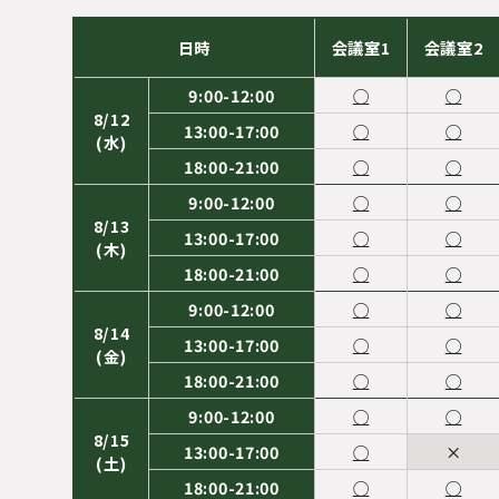
日時
日時
日時
日時
日時
日時
会議室1
会議室1
会議室1
会議室1
会議室1
会議室1
会議室2
会議室2
会議室2
会議室2
会議室2
会議室2
9:00-12:00
9:00-12:00
9:00-12:00
9:00-12:00
9:00-12:00
9:00-12:00
◯
◯
◯
◯
◯
◯
◯
◯
◯
◯
◯
◯
8/12
9/1
1/1
10/1
11/1
12/1
13:00-17:00
13:00-17:00
13:00-17:00
13:00-17:00
13:00-17:00
13:00-17:00
◯
◯
◯
◯
◯
◯
◯
◯
◯
◯
◯
◯
(水)
(火)
(金)
(木)
(日)
(火)
18:00-21:00
18:00-21:00
18:00-21:00
18:00-21:00
18:00-21:00
18:00-21:00
◯
◯
◯
◯
◯
◯
◯
◯
◯
◯
◯
◯
9:00-12:00
9:00-12:00
9:00-12:00
9:00-12:00
9:00-12:00
9:00-12:00
◯
◯
◯
◯
◯
◯
◯
◯
◯
◯
◯
◯
8/13
9/2
1/2
10/2
11/2
12/2
13:00-17:00
13:00-17:00
13:00-17:00
13:00-17:00
13:00-17:00
13:00-17:00
◯
◯
◯
◯
◯
◯
◯
×
◯
◯
◯
◯
(木)
(水)
(土)
(金)
(月)
(水)
18:00-21:00
18:00-21:00
18:00-21:00
18:00-21:00
18:00-21:00
18:00-21:00
◯
◯
◯
◯
◯
◯
◯
◯
◯
◯
◯
◯
9:00-12:00
9:00-12:00
9:00-12:00
9:00-12:00
9:00-12:00
9:00-12:00
◯
◯
◯
◯
◯
◯
◯
◯
◯
◯
×
◯
8/14
9/3
1/3
10/3
11/3
12/3
13:00-17:00
13:00-17:00
13:00-17:00
13:00-17:00
13:00-17:00
13:00-17:00
◯
◯
◯
◯
◯
◯
◯
◯
◯
◯
×
◯
(金)
(木)
(日)
(土)
(火)
(木)
18:00-21:00
18:00-21:00
18:00-21:00
18:00-21:00
18:00-21:00
18:00-21:00
◯
◯
◯
◯
◯
◯
◯
◯
◯
◯
◯
◯
9:00-12:00
9:00-12:00
9:00-12:00
9:00-12:00
9:00-12:00
9:00-12:00
◯
◯
◯
◯
◯
◯
◯
◯
◯
◯
◯
◯
8/15
9/4
1/4
10/4
11/4
12/4
13:00-17:00
13:00-17:00
13:00-17:00
13:00-17:00
13:00-17:00
13:00-17:00
◯
◯
◯
◯
◯
◯
×
◯
◯
◯
◯
◯
(土)
(金)
(月)
(日)
(水)
(金)
18:00-21:00
18:00-21:00
18:00-21:00
18:00-21:00
18:00-21:00
18:00-21:00
◯
◯
◯
◯
◯
◯
◯
◯
◯
◯
◯
◯