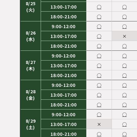
8/25
9/14
1/14
10/14
11/14
12/14
13:00-17:00
13:00-17:00
13:00-17:00
13:00-17:00
13:00-17:00
13:00-17:00
◯
◯
◯
×
◯
◯
◯
◯
◯
◯
◯
◯
(火)
(月)
(木)
(水)
(土)
(月)
18:00-21:00
18:00-21:00
18:00-21:00
18:00-21:00
18:00-21:00
18:00-21:00
◯
◯
◯
×
◯
◯
◯
◯
◯
◯
◯
◯
9:00-12:00
9:00-12:00
9:00-12:00
9:00-12:00
9:00-12:00
9:00-12:00
◯
◯
◯
×
◯
◯
◯
◯
◯
◯
◯
◯
8/26
9/15
1/15
10/15
11/15
12/15
13:00-17:00
13:00-17:00
13:00-17:00
13:00-17:00
13:00-17:00
13:00-17:00
◯
◯
◯
×
◯
◯
×
◯
◯
◯
◯
◯
(水)
(火)
(金)
(木)
(日)
(火)
18:00-21:00
18:00-21:00
18:00-21:00
18:00-21:00
18:00-21:00
18:00-21:00
◯
◯
◯
△
◯
◯
◯
◯
◯
◯
◯
◯
9:00-12:00
9:00-12:00
9:00-12:00
9:00-12:00
9:00-12:00
9:00-12:00
◯
◯
◯
◯
◯
◯
◯
◯
◯
◯
◯
◯
8/27
9/16
1/16
10/16
11/16
12/16
13:00-17:00
13:00-17:00
13:00-17:00
13:00-17:00
13:00-17:00
13:00-17:00
◯
◯
◯
△
◯
◯
◯
×
◯
◯
◯
◯
(木)
(水)
(土)
(金)
(月)
(水)
18:00-21:00
18:00-21:00
18:00-21:00
18:00-21:00
18:00-21:00
18:00-21:00
◯
◯
◯
△
◯
◯
◯
◯
◯
◯
◯
◯
9:00-12:00
9:00-12:00
9:00-12:00
9:00-12:00
9:00-12:00
9:00-12:00
◯
◯
◯
◯
◯
◯
◯
◯
◯
◯
◯
◯
8/28
9/17
1/17
10/17
11/17
12/17
13:00-17:00
13:00-17:00
13:00-17:00
13:00-17:00
13:00-17:00
13:00-17:00
◯
◯
◯
◯
◯
◯
◯
◯
◯
◯
◯
◯
(金)
(木)
(日)
(土)
(火)
(木)
18:00-21:00
18:00-21:00
18:00-21:00
18:00-21:00
18:00-21:00
18:00-21:00
◯
◯
◯
◯
◯
◯
◯
◯
◯
◯
◯
◯
9:00-12:00
9:00-12:00
9:00-12:00
9:00-12:00
9:00-12:00
9:00-12:00
◯
◯
◯
×
◯
◯
◯
◯
◯
×
◯
◯
8/29
9/18
1/18
10/18
11/18
12/18
13:00-17:00
13:00-17:00
13:00-17:00
13:00-17:00
13:00-17:00
13:00-17:00
×
◯
◯
×
◯
◯
◯
◯
◯
×
◯
◯
(土)
(金)
(月)
(日)
(水)
(金)
18:00-21:00
18:00-21:00
18:00-21:00
18:00-21:00
18:00-21:00
18:00-21:00
◯
◯
◯
◯
◯
◯
◯
◯
◯
◯
◯
◯