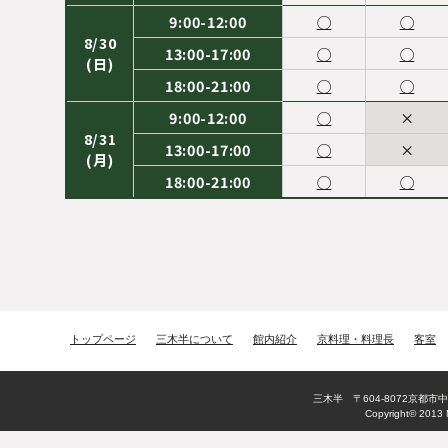
9:00-12:00
9:00-12:00
9:00-12:00
9:00-12:00
9:00-12:00
9:00-12:00
◯
◯
◯
◯
◯
◯
◯
◯
◯
◯
◯
◯
8/30
9/19
1/19
10/19
11/19
12/19
13:00-17:00
13:00-17:00
13:00-17:00
13:00-17:00
13:00-17:00
13:00-17:00
◯
◯
◯
◯
◯
◯
◯
◯
◯
◯
◯
◯
(日)
(土)
(火)
(月)
(木)
(土)
18:00-21:00
18:00-21:00
18:00-21:00
18:00-21:00
18:00-21:00
18:00-21:00
◯
◯
◯
◯
◯
◯
◯
◯
◯
◯
◯
◯
9:00-12:00
9:00-12:00
9:00-12:00
9:00-12:00
9:00-12:00
9:00-12:00
◯
◯
◯
◯
◯
◯
×
◯
◯
◯
◯
◯
8/31
9/20
1/20
10/20
11/20
12/20
13:00-17:00
13:00-17:00
13:00-17:00
13:00-17:00
13:00-17:00
13:00-17:00
◯
◯
◯
◯
◯
◯
×
◯
◯
◯
◯
◯
(月)
(日)
(水)
(火)
(金)
(日)
18:00-21:00
18:00-21:00
18:00-21:00
18:00-21:00
18:00-21:00
18:00-21:00
◯
◯
◯
◯
◯
◯
◯
◯
◯
◯
◯
◯
9:00-12:00
9:00-12:00
9:00-12:00
9:00-12:00
9:00-12:00
◯
◯
◯
◯
◯
◯
◯
◯
◯
◯
9/21
1/21
10/21
11/21
12/21
13:00-17:00
13:00-17:00
13:00-17:00
13:00-17:00
13:00-17:00
◯
◯
◯
◯
◯
◯
◯
◯
◯
◯
(月)
(木)
(水)
(土)
(月)
18:00-21:00
18:00-21:00
18:00-21:00
18:00-21:00
18:00-21:00
◯
◯
◯
◯
◯
◯
◯
◯
◯
◯
9:00-12:00
9:00-12:00
9:00-12:00
9:00-12:00
9:00-12:00
◯
◯
◯
◯
◯
◯
◯
◯
◯
◯
9/22
1/22
10/22
11/22
12/22
13:00-17:00
13:00-17:00
13:00-17:00
13:00-17:00
13:00-17:00
◯
◯
◯
◯
◯
◯
◯
◯
◯
◯
トップページ
三木半について
館内紹介
京料理・料理長
客室
(火)
(金)
(木)
(日)
(火)
18:00-21:00
18:00-21:00
18:00-21:00
18:00-21:00
18:00-21:00
◯
◯
◯
◯
◯
◯
◯
◯
◯
◯
三木半 〒604-8072京都市中京
9:00-12:00
9:00-12:00
9:00-12:00
9:00-12:00
9:00-12:00
◯
◯
◯
◯
◯
◯
◯
◯
◯
◯
Copyright© 2013 M
9/23
1/23
10/23
11/23
12/23
13:00-17:00
13:00-17:00
13:00-17:00
13:00-17:00
13:00-17:00
◯
◯
◯
◯
◯
×
◯
◯
◯
◯
(水)
(土)
(金)
(月)
(水)