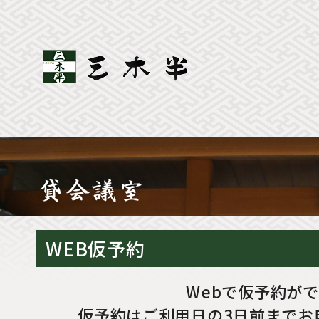
WEB仮予約
Webで仮予約が
仮予約はご利用日の3日前までお