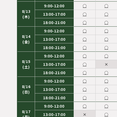
9:00-12:00
9:00-12:00
9:00-12:00
9:00-12:00
9:00-12:00
9:00-12:00
◯
◯
◯
◯
◯
◯
◯
◯
◯
◯
◯
◯
8/13
9/5
1/5
10/5
11/5
12/5
13:00-17:00
13:00-17:00
13:00-17:00
13:00-17:00
13:00-17:00
13:00-17:00
◯
◯
◯
◯
×
◯
◯
×
◯
◯
◯
◯
(木)
(土)
(火)
(月)
(木)
(土)
18:00-21:00
18:00-21:00
18:00-21:00
18:00-21:00
18:00-21:00
18:00-21:00
◯
◯
◯
◯
◯
◯
◯
◯
◯
◯
◯
◯
9:00-12:00
9:00-12:00
9:00-12:00
9:00-12:00
9:00-12:00
9:00-12:00
◯
◯
◯
◯
◯
◯
◯
◯
◯
◯
◯
◯
8/14
9/6
1/6
10/6
11/6
12/6
13:00-17:00
13:00-17:00
13:00-17:00
13:00-17:00
13:00-17:00
13:00-17:00
◯
◯
◯
◯
◯
◯
◯
◯
◯
◯
◯
◯
(金)
(日)
(水)
(火)
(金)
(日)
18:00-21:00
18:00-21:00
18:00-21:00
18:00-21:00
18:00-21:00
18:00-21:00
◯
◯
◯
◯
◯
◯
◯
◯
◯
◯
◯
◯
9:00-12:00
9:00-12:00
9:00-12:00
9:00-12:00
9:00-12:00
9:00-12:00
◯
◯
◯
◯
◯
◯
◯
◯
◯
◯
◯
◯
8/15
9/7
1/7
10/7
11/7
12/7
13:00-17:00
13:00-17:00
13:00-17:00
13:00-17:00
13:00-17:00
13:00-17:00
◯
◯
◯
◯
◯
◯
×
◯
◯
◯
◯
◯
(土)
(月)
(木)
(水)
(土)
(月)
18:00-21:00
18:00-21:00
18:00-21:00
18:00-21:00
18:00-21:00
18:00-21:00
◯
◯
◯
◯
◯
◯
◯
◯
◯
◯
◯
◯
9:00-12:00
9:00-12:00
9:00-12:00
9:00-12:00
9:00-12:00
9:00-12:00
◯
◯
◯
◯
◯
◯
◯
◯
◯
◯
◯
◯
8/16
9/8
1/8
10/8
11/8
12/8
13:00-17:00
13:00-17:00
13:00-17:00
13:00-17:00
13:00-17:00
13:00-17:00
◯
◯
◯
◯
◯
◯
◯
◯
◯
◯
◯
◯
(日)
(火)
(金)
(木)
(日)
(火)
18:00-21:00
18:00-21:00
18:00-21:00
18:00-21:00
18:00-21:00
18:00-21:00
◯
◯
◯
◯
◯
◯
◯
◯
◯
◯
◯
◯
9:00-12:00
9:00-12:00
9:00-12:00
9:00-12:00
9:00-12:00
9:00-12:00
◯
×
◯
◯
◯
◯
◯
◯
◯
◯
◯
◯
8/17
9/9
1/9
10/9
11/9
12/9
13:00-17:00
13:00-17:00
13:00-17:00
13:00-17:00
13:00-17:00
13:00-17:00
×
×
◯
◯
◯
◯
◯
×
◯
◯
◯
◯
(月)
(水)
(土)
(金)
(月)
(水)