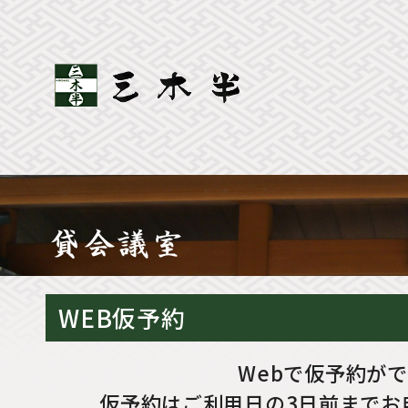
WEB仮予約
Webで仮予約が
仮予約はご利用日の3日前までお